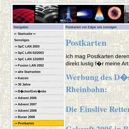
Navigation
Postkarten von Edgar uns sonstigen
<- Startseite <-
Postkarten
Sonstiges
-> SpC LAN 2003
-> SpC LAN 02/2003
Ich mag Postkarten deren
-> SpC LAN 12/2003
direkt lustig f�r meine A
-> Fusion LAN 2002
-> alte Startseiten
Werbung des D�ss
-> Katzen
-> 30 Jahre
Rheinbahn:
-> B�cher/Getr�nke
-> Advent 2006
-> Advent 2007
Die Einslive Rette
-> Advent 2008
-> Buran 2008
-> Postkarten
Gekauft 2005 in Be